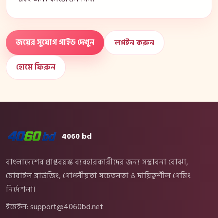
জয়ের সুযোগ গাইড দেখুন
লগইন করুন
হোমে ফিরুন
4060 bd
বাংলাদেশের প্রাপ্তবয়স্ক ব্যবহারকারীদের জন্য সম্ভাবনা বোঝা,
মোবাইল ব্রাউজিং, গোপনীয়তা সচেতনতা ও দায়িত্বশীল গেমিং
নির্দেশনা।
ইমেইল:
support@4060bd.net