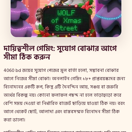
দায়িত্বশীল গেমিং: সুযোগ বোঝার আগে
সীমা ঠিক করুন
4060 bd জয়ের সুযোগ পেজের মূল বার্তা হলো, সম্ভাবনা বোঝার
আগে নিজের সীমা বোঝা। অনলাইন গেমিং ১৮+ প্রাপ্তবয়স্কদের জন্য
বিনোদনের একটি রূপ, কিন্তু এটি দৈনন্দিন আয়, সঞ্চয় বা জরুরি
অর্থের বিকল্প নয়। কোনো ফলাফল পছন্দ না হলে তাড়াহুড়ো করে
বেশি সময় দেওয়া বা নির্ধারিত বাজেট ছাড়িয়ে যাওয়া ঠিক নয়। বরং
আগে থেকেই ছোট, আলাদা এবং বাস্তবসম্মত বিনোদন সীমা ঠিক
করা ভালো।