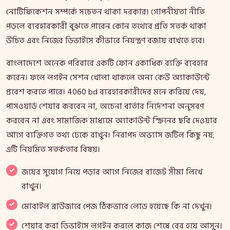
নোটিফিকেশন সম্পর্কে সচেতন থাকা দরকার। গোপনীয়তা নীতি
পড়লে ব্যবহারকারী বুঝতে পারেন কোন তথ্যের প্রতি সতর্ক থাকা
উচিত এবং নিজের ডিভাইসে কীভাবে নিয়ন্ত্রণ বজায় রাখতে হবে।
বাংলাদেশে অনেক পরিবারে একটি ফোন একাধিক ব্যক্তি ব্যবহার
করেন। ফলে লগইন সেশন খোলা থাকলে অন্য কেউ অ্যাকাউন্টে
প্রবেশ করতে পারে। 4060 bd ব্যবহারকারীদের মনে করিয়ে দেয়,
পাসওয়ার্ড শেয়ার করবেন না, অচেনা বার্তার নির্দেশনা অনুসরণ
করবেন না এবং সামাজিক মাধ্যমে অ্যাকাউন্ট স্ক্রিনের ছবি দেওয়ার
আগে ব্যক্তিগত তথ্য ঢেকে রাখুন। নিরাপদ অভ্যাস জটিল কিছু নয়;
এটি নিয়মিত সতর্কতার বিষয়।
জয়ের সুযোগ নিয়ে পড়ার আগে নিজের বাজেট সীমা লিখে
রাখুন।
মোবাইল ব্রাউজারে পেজ ঠিকভাবে লোড হয়েছে কি না দেখুন।
শেয়ার করা ডিভাইসে লগইন করলে কাজ শেষে বের হয়ে আসুন।