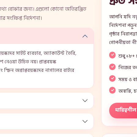
দ্রুত 
ণ তথ্য বোঝার জন্য। এগুলো কোনো অতিরঞ্জিত
আপনি যদি নতুন
 সংক্ষিপ্ত নির্দেশনা।
নির্দেশনা পড
পৃষ্ঠার নিরাপত
গোপনীয়তা নীত
্তবয়স্কদের সাইট ব্যবহার, অ্যাকাউন্ট তৈরি,
শুধু ১৮+ প
ওয়া উচিত নয়। প্রাপ্তবয়স্ক
নিজের তথ্
স্ক্রিন অপ্রাপ্তবয়স্কদের নাগালের বাইরে
সময় ও ব
অস্বস্তি,
দায়িত্বশী