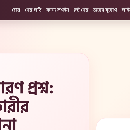
হোম
গেম লবি
সদস্য লগইন
স্লট গেম
জয়ের সুযোগ
লাই
ণ প্রশ্ন:
ারীর
শনা