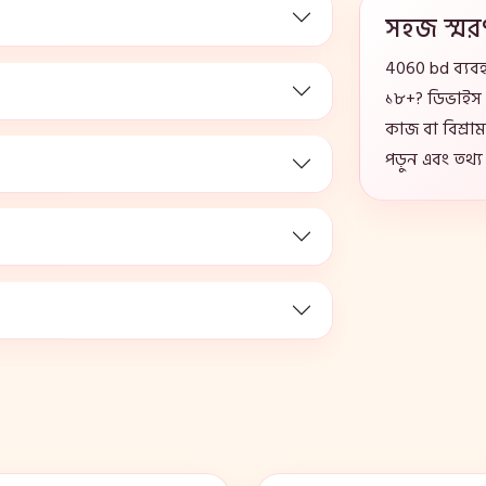
সহজ স্মর
4060 bd ব্যব
১৮+? ডিভাইস 
কাজ বা বিশ্রাম
পড়ুন এবং তথ