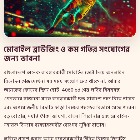
মোবাইল ব্রাউজিং ও কম গতির সংযোগের
জন্য ভাবনা
বাংলাদেশে অনেক ব্যবহারকারী মোবাইল ডেটা দিয়ে অনলাইন
বিনোদন পেজ দেখেন। সব সময় সংযোগ দ্রুত থাকে না, আবার
অনেকের ফোনের স্ক্রিন ছোট। 4060 bd গেম লবির বিষয়বস্তু
এমনভাবে সাজানো যাতে ব্যবহারকারী দ্রুত সারাংশ পড়ে নিতে পারেন
এবং অপ্রয়োজনীয় বিভ্রান্তি ছাড়া নিজের পছন্দের বিভাগে যেতে পারেন।
বড় বোতাম, পর্যাপ্ত ফাঁকা জায়গা, বাংলা শিরোনাম এবং মোবাইল-
সহায়ক বিন্যাস ব্যবহারকারীর বোঝার সুবিধা বাড়ায়।
লবিতে প্রবেশ করার আগে ব্যবহারকারীর উচিত নিজের ডিভাইস